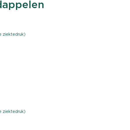
dappelen
e ziektedruk)
e ziektedruk)