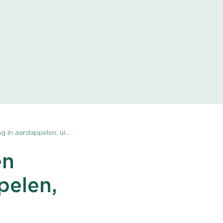
elen, uien en suikerbieten
en
pelen,