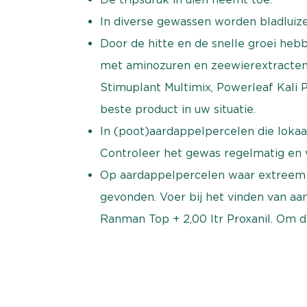
In diverse gewassen worden bladluizen
Door de hitte en de snelle groei he
met aminozuren en zeewierextracten
Stimuplant Multimix, Powerleaf Kali 
beste product in uw situatie.
In (poot)aardappelpercelen die loka
Controleer het gewas regelmatig en 
Op aardappelpercelen waar extreem ve
gevonden. Voer bij het vinden van aant
Ranman Top + 2,00 ltr Proxanil. Om 