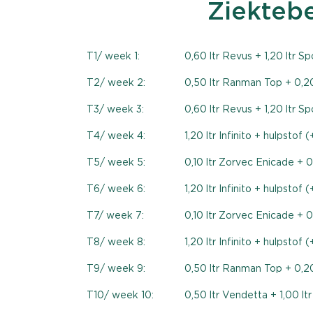
Ziekteb
T1/ week 1:
0,60 ltr Revus + 1,20 ltr S
T2/ week 2:
0,50 ltr Ranman Top + 0,20
T3/ week 3:
0,60 ltr Revus + 1,20 ltr S
T4/ week 4:
1,20 ltr Infinito + hulpstof
T5/ week 5:
0,10 ltr Zorvec Enicade + 0
T6/ week 6:
1,20 ltr Infinito + hulpstof
T7/ week 7:
0,10 ltr Zorvec Enicade + 0
T8/ week 8:
1,20 ltr Infinito + hulpstof
T9/ week 9:
0,50 ltr Ranman Top + 0,20
T10/ week 10:
0,50 ltr Vendetta + 1,00 lt