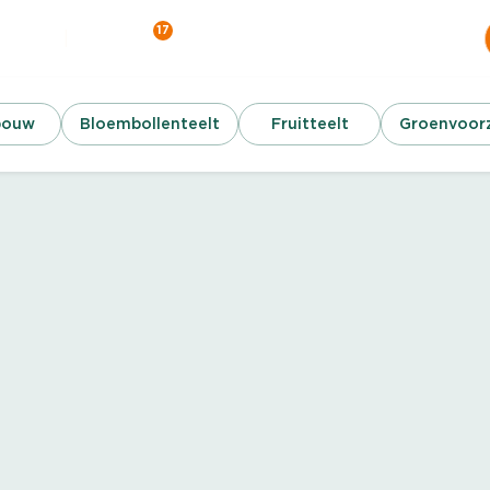
17
Werken bij
Contact
ver ons
bouw
Bloembollenteelt
Fruitteelt
Groenvoorz