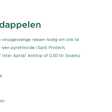
rdappelen
virusgevoelige rassen nodig om olie te
+ een pyrethroïde (Split Protech,
Inter Aprid/ Antilop of 0,50 ltr Sivanto
e.
uk)