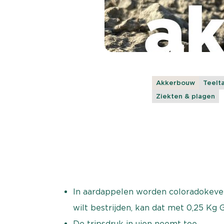
Akkerbouw
Teelta
Ziekten & plagen
In aardappelen worden coloradokever
wilt bestrijden, kan dat met 0,25 Kg G
De tripsdruk in uien neemt toe.