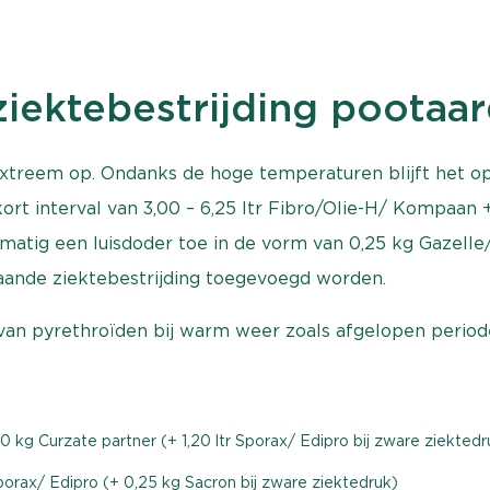
 ziektebestrijding pootaa
reem op. Ondanks de hoge temperaturen blijft het op 
ort interval van 3,00 – 6,25 ltr Fibro/Olie-H/ Kompaan 
atig een luisdoder toe in de vorm van 0,25 kg Gazelle/ 
taande ziektebestrijding toegevoegd worden.
an pyrethroïden bij warm weer zoals afgelopen period
0 kg Curzate partner (+ 1,20 ltr Sporax/ Edipro bij zware ziektedr
Sporax/ Edipro (+ 0,25 kg Sacron bij zware ziektedruk)