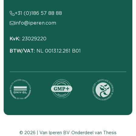
+31 (0)186 57 88 88
info@iperen.com
KvK:
23029220
BTW/VAT:
NL 0013.12.261 B01
© 2026 | Van Iperen BV
|
Onderdeel van
Thesis