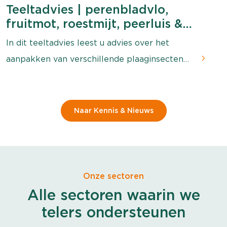
Teeltadvies | perenbladvlo,
G
fruitmot, roestmijt, peerluis &
l
afspuiten
In dit teeltadvies leest u advies over het
aanpakken van verschillende plaaginsecten
en wordt aandacht besteed aan het
afspuitschema.
Naar Kennis & Nieuws
Onze sectoren
Alle sectoren waarin we
telers ondersteunen