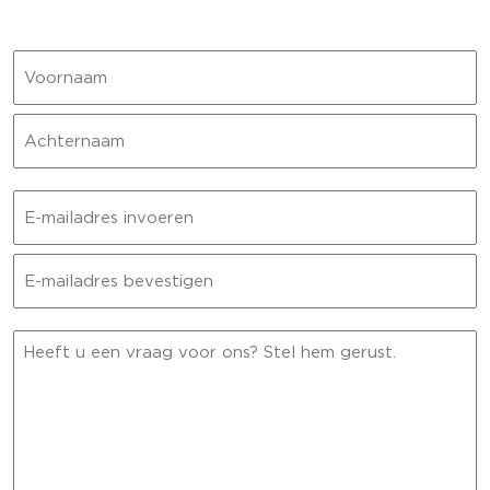
Naam
Voornaam
Achternaam
E-
mailadres
E-
mailadres
invoeren
E-
Bericht
mailadres
bevestigen