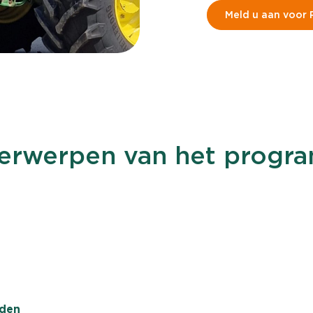
Meld u aan voor 
erwerpen van het progr
nden