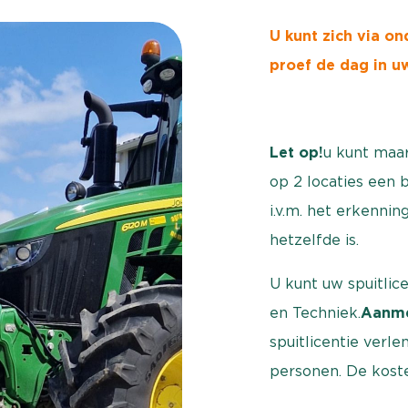
U kunt zich via o
proef de dag in uw
Let op!
u kunt maar
op 2 locaties een 
i.v.m. het erkenn
hetzelfde is.
U kunt uw spuitlice
en Techniek.
Aanme
spuitlicentie verle
personen. De kost