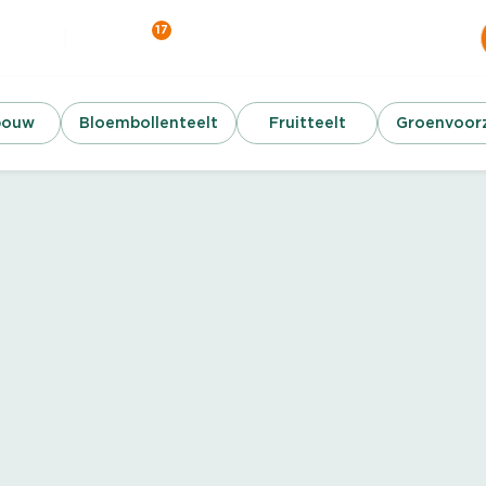
17
Werken bij
Contact
ver ons
bouw
Bloembollenteelt
Fruitteelt
Groenvoorz