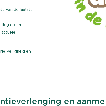
te van de laatste
llega-telers
 actuele
rie Veiligheid en
entieverlenging en aanme