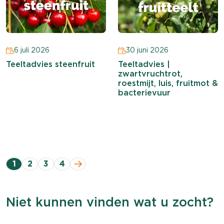
6 juli 2026
30 juni 2026
Teeltadvies steenfruit
Teeltadvies |
zwartvruchtrot,
roestmijt, luis, fruitmot &
bacterievuur
1
2
3
4
Niet kunnen vinden wat u zocht?