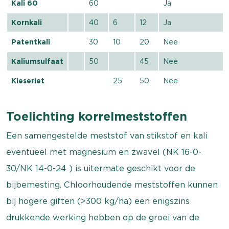
Kali 60
60
Ja
Kornkali
40
6
12
Ja
Patentkali
30
10
20
Nee
Kaliumsulfaat
50
45
Nee
Kieseriet
25
50
Nee
Toelichting korrelmeststoffen
Een samengestelde meststof van stikstof en kali
eventueel met magnesium en zwavel (NK 16-0-
30/NK 14-0-24 ) is uitermate geschikt voor de
bijbemesting. Chloorhoudende meststoffen kunnen
bij hogere giften (>300 kg/ha) een enigszins
drukkende werking hebben op de groei van de