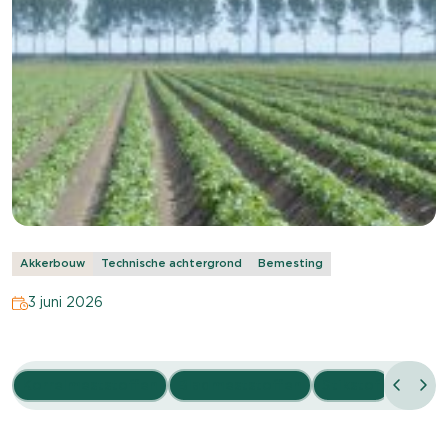
Akkerbouw
Technische achtergrond
Bemesting
3 juni 2026
Korrelmeststoffen
Bladmeststoffen
Stikstof
Borium