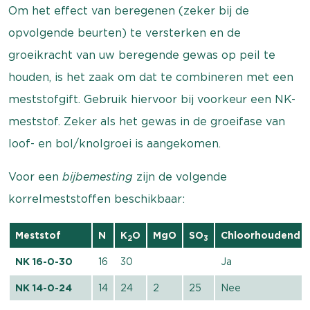
Om het effect van beregenen (zeker bij de
opvolgende beurten) te versterken en de
groeikracht van uw beregende gewas op peil te
houden, is het zaak om dat te combineren met een
meststofgift. Gebruik hiervoor bij voorkeur een NK-
meststof. Zeker als het gewas in de groeifase van
loof- en bol/knolgroei is aangekomen.
Voor een
bijbemesting
zijn de volgende
korrelmeststoffen beschikbaar:
Meststof
N
K
O
MgO
SO
Chloorhoudend
2
3
NK 16-0-30
16
30
Ja
NK 14-0-24
14
24
2
25
Nee