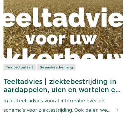
Teeltactualiteit
Gewasbescherming
Teeltadvies | ziektebestrijding in
aardappelen, uien en wortelen en
de start van MH-toepassingen
In dit teeltadvies vooral informatie over de
schema's voor ziektestrijding. Ook delen we
ons advies voor kiemremmingstoepassingen
in verschillende gewassen.