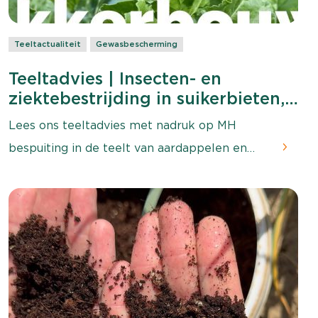
Teeltactualiteit
Gewasbescherming
Teeltadvies | Insecten- en
ziektebestrijding in suikerbieten,
MH-bespuitingen in aardappelen
Lees ons teeltadvies met nadruk op MH
en uien & wortelonkruiden
bespuiting in de teelt van aardappelen en
uien en ziekte- en onkruidbestrijding in
suikerbieten.