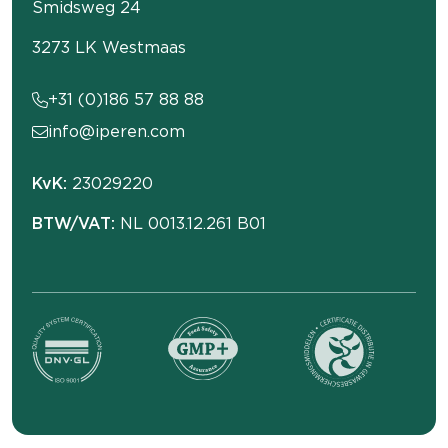
Smidsweg 24
3273 LK Westmaas
+31 (0)186 57 88 88
info@iperen.com
KvK:
23029220
BTW/VAT:
NL 0013.12.261 B01