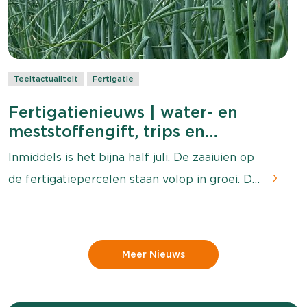
Teeltactualiteit
Fertigatie
Fertigatienieuws | water- en
meststoffengift, trips en
bladmeststoffen
Inmiddels is het bijna half juli. De zaaiuien op
de fertigatiepercelen staan volop in groei. De
komende weken zijn cruciaal voor de verdere
groei van het gewas. In deze fase investeert
de zaaiui veel energie in de ontwikkeling van
Meer Nieuws
zowel het loof als de bol. Daarom heeft het
gewas een hoge behoefte aan stikstof om