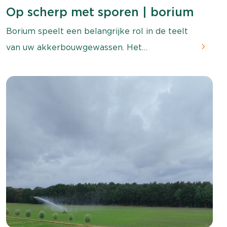
Op scherp met sporen | borium
Borium speelt een belangrijke rol in de teelt
van uw akkerbouwgewassen. Het
ondersteunt de opname van voedingsstoffen
in het gewas. Daarnaast zorgt het aan het
einde van de teelt voor beter transport
richting de knol, de bol of het zaad van het
gewas. Op het proefveld in Wageningen was
het effect van borium dit seizoen goed te
zien in zomergerst. Praktijkgericht
onderzoeker Rick den Dekker laat het zien in
deze video.