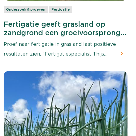
Onderzoek & proeven
Fertigatie
Fertigatie geeft grasland op
zandgrond een groeivoorsprong
in droge zomer
Proef naar fertigatie in grasland laat positieve
resultaten zien. "Fertigatiespecialist Thijs
Moerman: “Je ziet dat het gras gewoon
doorgroeit als er water en voeding van onder
komt. Het gras staat niet stil, maar gaat de
hele tijd een beetje vooruit.”