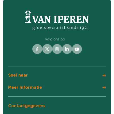
het loof vitaal en groeikrachtig te houden.
Daarnaast moet op dit moment ook kali in de
plant worden gebracht. Het grootste deel
hiervan moet al via het loof opgenomen zijn,
voordat de plant gaat strijken. Bovendien
volg ons op
zorgt kali ervoor dat het loof langer vitaal
blijft, wat weer ten goede komt aan de
bolvorming. Zorg er de komende weken dus
voor dat de plant geen tekort heeft aan
zowel stikstof als kali.
Snel naar
Meer informatie
Contactgegevens