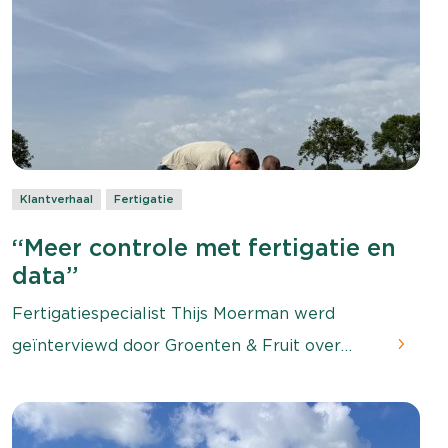
Klantverhaal
Fertigatie
“Meer controle met fertigatie en
data”
Fertigatiespecialist Thijs Moerman werd
geïnterviewd door Groenten & Fruit over
fertigatie. Voor deze video waren we te gast
bij loonbedrijf Van der Poel in Abbenbroek,
waar dit jaar voor het eerst een perceel