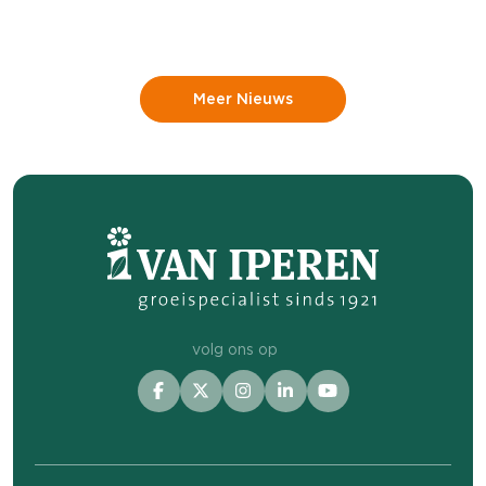
gewassen moeten blijven telen. Aardappelen
zijn gevoelig voor ziekten en plagen en
vragen daarnaast om een optimale voeding.
Meer Nieuws
Daarvoor zullen middelen beschikbaar
moeten blijven, waarbij het essentieel is dat
het gebruik ervan zo laag mogelijk wordt
gehouden
volg ons op