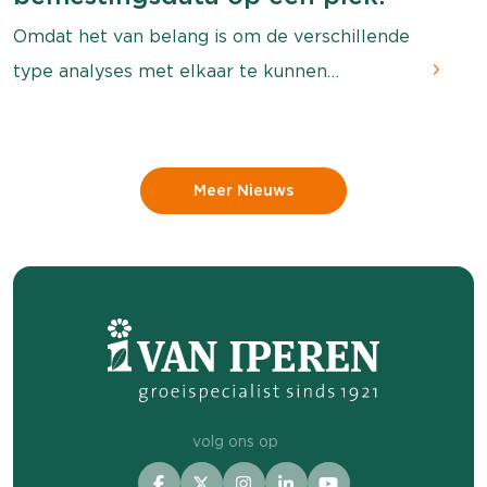
Omdat het van belang is om de verschillende
type analyses met elkaar te kunnen
vergelijken, hebben we een tool ontwikkeld
waarin al deze data op één plek inzichtelijk
gemaakt wordt: Mijn Voeding. Sinds kort is de
Meer Nieuws
tool live en de eerste ervaringen zijn erg
positief.
volg ons op