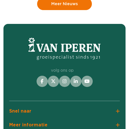
Meer Nieuws
opmaken voor het belichtingsseizoen van de
komende winter. Maar hoe vlieg je zo'n teelt
nu aan? Deze puzzel lijkt elk jaar moeilijker
te worden, constateert Erik Kamstra,
Productmanager Biologie en Technisch
Specialist Gewasbescherming bij Van Iperen.
Krijgt de puzzel meer stukjes of zijn er
volg ons op
misschien een paar stukjes kwijtgeraakt in de
afgelopen jaren?
Snel naar
Meer informatie