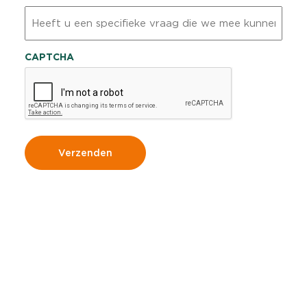
Heeft
u
een
specifieke
CAPTCHA
vraag
die
we
mee
kunnen
nemen?