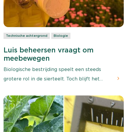
Technische achtergrond
Biologie
Luis beheersen vraagt om
meebewegen
Biologische bestrijding speelt een steeds
grotere rol in de sierteelt. Toch blijft het
beheersen van luis een uitdaging. In de
praktijk hangt het succes af van meerdere
factoren. Eén daarvan is de manier van
toepassen. Wat de beste manier is, hangt dan
weer af van onder andere de