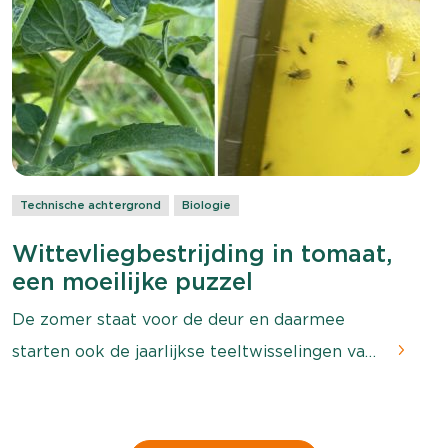
omstandigheden in de kas en het type luis.
Technische achtergrond
Biologie
Wittevliegbestrijding in tomaat,
een moeilijke puzzel
De zomer staat voor de deur en daarmee
starten ook de jaarlijkse teeltwisselingen van
de belichte tomatenteelt in Nederland.
Tussen pakweg week 20 en week 40 zijn er
een hoop bedrijven die zich opnieuw