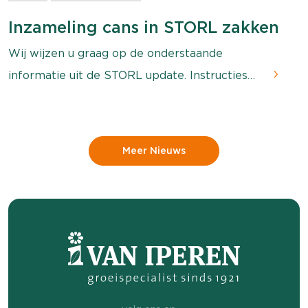
Inzameling cans in STORL zakken
Wij wijzen u graag op de onderstaande
informatie uit de STORL update. Instructies
inzameling lege cans voorjaar 2024 Bij meer
dan 8 á 10 zakken halen we de zakken bij u
op. Zorg dat het afhaal adres klopt bij de
Meer Nieuws
opgave. Bij minder dan 8 zakken kunnen we
gebruik maken van inzamellocaties bij u in de
buurt, afhankelijk […]