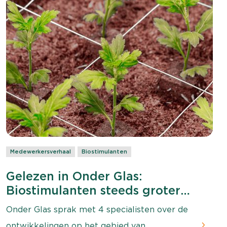
Medewerkersverhaal
Biostimulanten
Gelezen in Onder Glas:
Biostimulanten steeds groter
onderdeel van weerbare systemen
Onder Glas sprak met 4 specialisten over de
ontwikkelingen op het gebied van