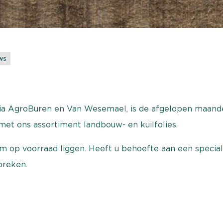
ws
 via AgroBuren en Van Wesemael, is de afgelopen maan
met ons assortiment landbouw- en kuilfolies.
m op voorraad liggen. Heeft u behoefte aan een specia
preken.