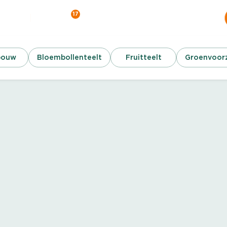
17
Werken bij
Contact
ver ons
bouw
Bloembollenteelt
Fruitteelt
Groenvoorz