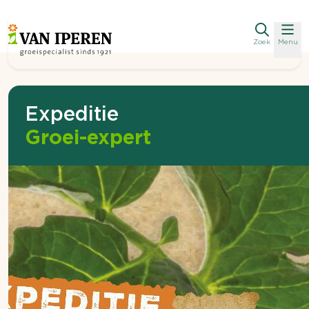
Zoek
Menu
Expeditie
Groei-expert