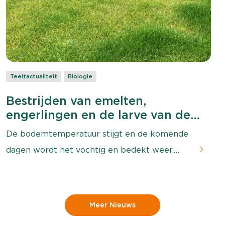
Teeltactualiteit
Biologie
Bestrijden van emelten,
engerlingen en de larve van de
taxuskever met aaltjes
De bodemtemperatuur stijgt en de komende
dagen wordt het vochtig en bedekt weer.
Ideale omstandigheden dus om emelten,
engerlingen en de larven van de taxuskever
te bestrijden met aaltjes. Op veel plaatsen
Meer Nieuws
zien we weer de schade die emelten en