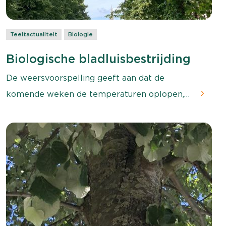
Teeltactualiteit
Biologie
Biologische bladluisbestrijding
De weersvoorspelling geeft aan dat de
komende weken de temperaturen oplopen,
met warm en droog weer in het vooruitzicht.
Daarom is nu het juiste moment om alvast
larven van de adalia’s en gaasvliegen uit te
hangen om zoveel mogelijk overlast
voorkomen.