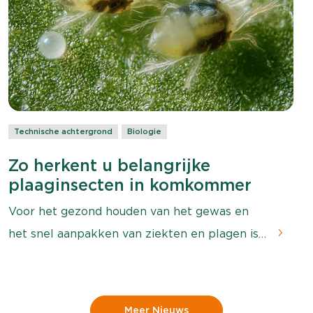
teeltbedrijven wordt sinds vorig jaar
aangeboden en is bedoeld om het scouten
van ziekten, plagen en biologische bestrijders
te optimaliseren, de dataverwerking te
stroomlijnen en IPM-strategieën naar een
hoger niveau te tillen.
Technische achtergrond
Biologie
Zo herkent u belangrijke
plaaginsecten in komkommer
Voor het gezond houden van het gewas en
het snel aanpakken van ziekten en plagen is
het van belang dat deze plagen en ziekten
snel opgemerkt en herkend worden.
Regelmatig gewasscouten is hierin essentieel
Meer Nieuws