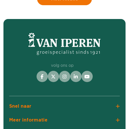
en daarbij is het net zo belangrijk om te
weten waar u naar zoekt. Het gewas laat
vaak al zien waar het last van heeft, voordat u
de plaag zelf ziet lopen. Herken de signalen
en handel als het nodig is!
volg ons op
Snel naar
Meer informatie