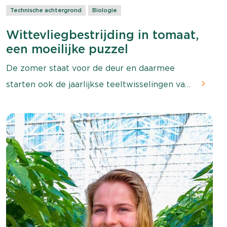
Technische achtergrond
Biologie
Wittevliegbestrijding in tomaat,
een moeilijke puzzel
De zomer staat voor de deur en daarmee
starten ook de jaarlijkse teeltwisselingen van
de belichte tomatenteelt in Nederland.
Tussen pakweg week 20 en week 40 zijn er
een hoop bedrijven die zich opnieuw
opmaken voor het belichtingsseizoen van de
komende winter. Maar hoe vlieg je zo'n teelt
nu aan? Deze puzzel lijkt elk jaar moeilijker
te worden, constateert Erik Kamstra,
Productmanager Biologie en Technisch