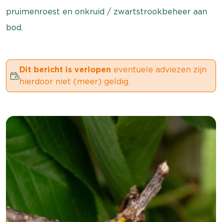
pruimenroest en onkruid / zwartstrookbeheer aan
bod.
Dit bericht is verlopen
eventuele adviezen zijn
hierdoor niet (meer) geldig.