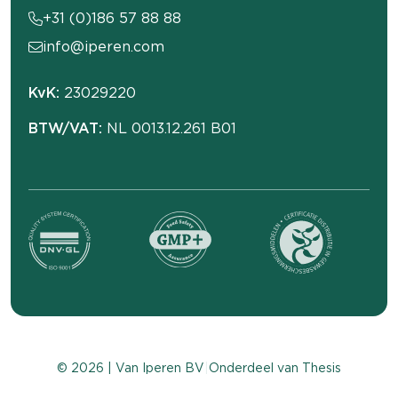
+31 (0)186 57 88 88
info@iperen.com
KvK:
23029220
BTW/VAT:
NL 0013.12.261 B01
© 2026 | Van Iperen BV
|
Onderdeel van
Thesis