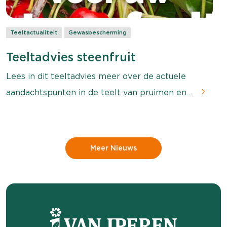
Teeltactualiteit
Gewasbescherming
Teeltadvies steenfruit
Lees in dit teeltadvies meer over de actuele
aandachtspunten in de teelt van pruimen en
kersen. Zo leest u meer over pruimenmot en
pruimenvruchtrot en over spint en de Suzuki-
fruitvlieg in kersen.
Meer Nieuws